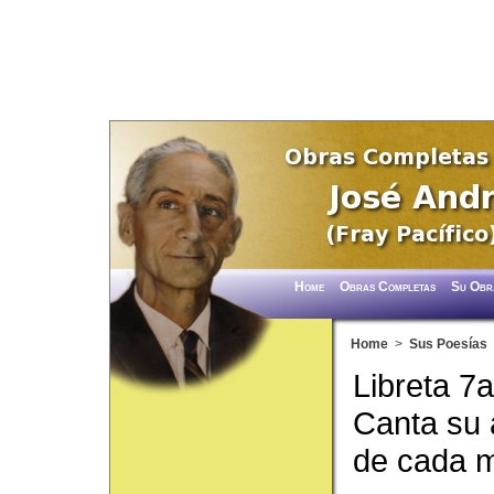
Home
Obras Completas
Su Obr
Home
>
Sus Poesías
Libreta 7
Canta su 
de cada 