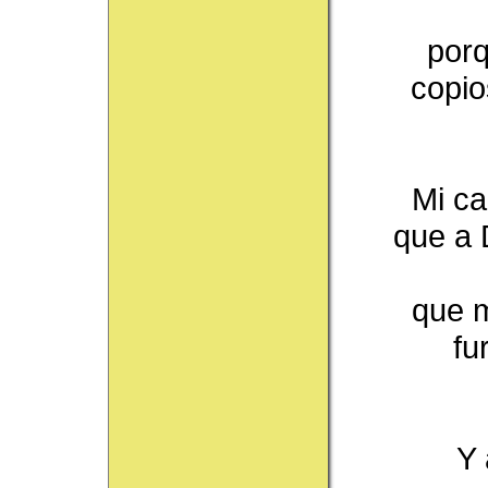
porq
copio
Mi ca
que a 
que m
fu
Y 