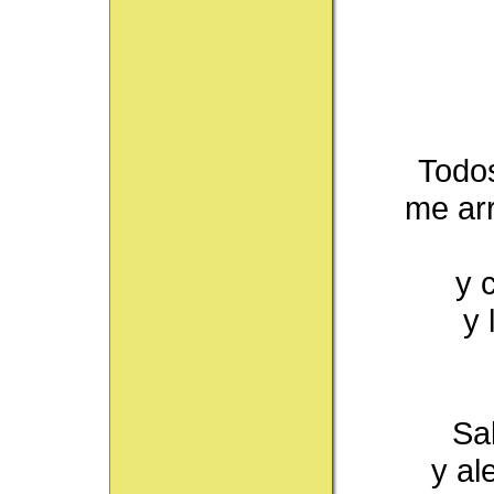
Todos
me arr
y 
y 
Sal
y al