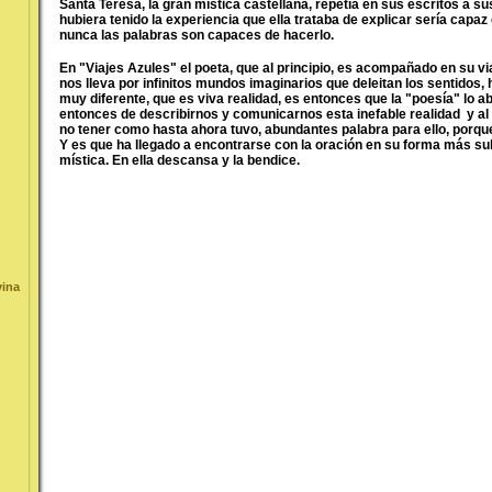
Santa Teresa, la gran mística castellana, repetía en sus escritos a sus
hubiera tenido la experiencia que ella trataba de explicar sería capaz
nunca las palabras son capaces de hacerlo.
En "Viajes Azules" el poeta, que al principio, es acompañado en su via
nos lleva por infinitos mundos imaginarios que deleitan los sentidos,
muy diferente, que es viva realidad, es entonces que la "poesía" lo a
entonces de describirnos y comunicarnos esta inefable realidad y al
no tener como hasta ahora tuvo, abundantes palabra para ello, porque
Y es que ha llegado a encontrarse con la oración en su forma más su
mística. En ella descansa y la bendice.
vina