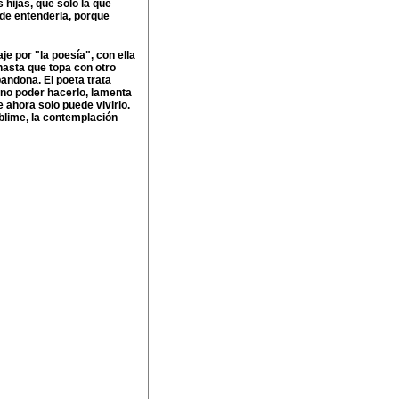
 hijas, que sólo la que
 de entenderla, porque
je por "la poesía", con ella
 hasta que topa con otro
bandona. El poeta trata
 no poder hacerlo, lamenta
 ahora solo puede vivirlo.
blime, la contemplación