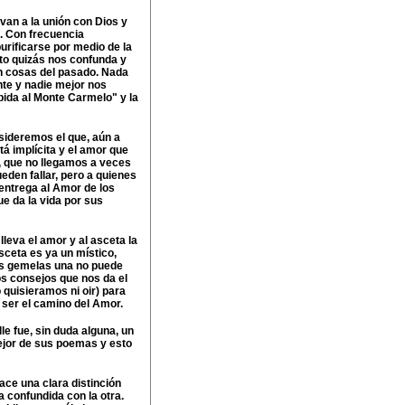
van a la unión con Dios y
o. Con frecuencia
rificarse por medio de la
sto quizás nos confunda y
n cosas del pasado. Nada
nte y nadie mejor nos
bida al Monte Carmelo" y la
nsideremos el que, aún a
á implícita y el amor que
a, que no llegamos a veces
ueden fallar, pero a quienes
ntrega al Amor de los
e da la vida por sus
leva el amor y al asceta la
sceta es ya un místico,
s gemelas una no puede
los consejos que nos da el
o quisieramos ni oir) para
r ser el camino del Amor.
le fue, sin duda alguna, un
ejor de sus poemas y esto
ace una clara distinción
ea confundida con la otra.