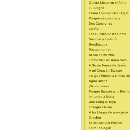
Quiero Llevar en el Alma
Tu Alegría
Como Esponja en el Agua
Porque sé cómo soy
Dos Canciones
Lo Viví
Las Huellas de las Horas
Navidad y Epifanía
Bendita Luz
Postcomunion
Al Sol de mi Vida
Llama Viva de Amor Vivo
A Santa Teresa de Jesús
A mi Corazón Bajaste
Lo Que Puede la Gracia Di
Agua Divina
¡Señor, Señor!
Porque Bajaste a mi Pecho
Imitando a María
Uno Sólo; el Tuyo
Trisagio Eterno
A las Llagas de jesucristo
Oración
Si Deseáis Ser Felices
Feliz Teología!