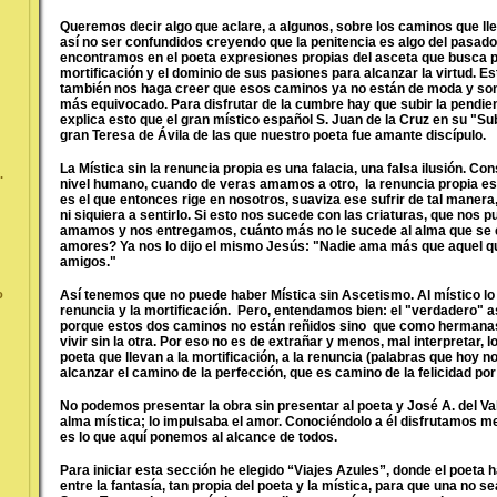
Queremos decir algo que aclare, a algunos, sobre los caminos que lle
así no ser confundidos creyendo que la penitencia es algo del pasad
encontramos en el poeta expresiones propias del asceta que busca pu
mortificación y el dominio de sus pasiones para alcanzar la virtud. E
también nos haga creer que esos caminos ya no están de moda y so
más equivocado. Para disfrutar de la cumbre hay que subir la pendie
explica esto que el gran místico español S. Juan de la Cruz en su "Su
gran Teresa de Ávila de las que nuestro poeta fue amante discípulo.
La Mística sin la renuncia propia es una falacia, una falsa ilusión. Co
.
nivel humano, cuando de veras amamos a otro, la renuncia propia est
es el que entonces rige en nosotros, suaviza ese sufrir de tal maner
ni siquiera a sentirlo. Si esto nos sucede con las criaturas, que nos p
amamos y nos entregamos, cuánto más no le sucede al alma que se e
amores? Ya nos lo dijo el mismo Jesús: "Nadie ama más que aquel qu
amigos."
Así tenemos que no puede haber Mística sin Ascetismo. Al místico lo l
o
renuncia y la mortificación. Pero, entendamos bien: el "verdadero" a
porque estos dos caminos no están reñidos sino que como hermana
vivir sin la otra. Por eso no es de extrañar y menos, mal interpretar, 
poeta que llevan a la mortificación, a la renuncia (palabras que hoy n
alcanzar el camino de la perfección, que es camino de la felicidad po
No podemos presentar la obra sin presentar al poeta y José A. del Val
alma mística; lo impulsaba el amor. Conociéndolo a él disfrutamos m
es lo que aquí ponemos al alcance de todos.
Para iniciar esta sección he elegido “Viajes Azules”, donde el poeta h
entre la fantasía, tan propia del poeta y la mística, para que una no s