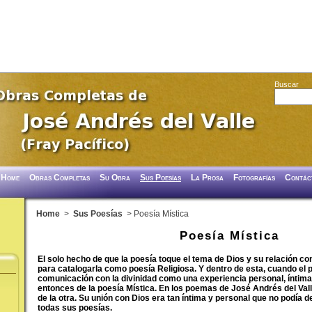
Buscar
Home
Obras Completas
Su Obra
Sus Poesías
La Prosa
Fotografías
Contác
Home
>
Sus Poesías
> Poesía Mística
Poesía Mística
El solo hecho de que la poesía toque el tema de Dios y su relación co
para catalogarla como poesía Religiosa. Y dentro de esta, cuando el 
comunicación con la divinidad como una experiencia personal, íntim
entonces de la poesía Mística. En los poemas de José Andrés del Valle
de la otra. Su unión con Dios era tan íntima y personal que no podía d
todas sus poesías.