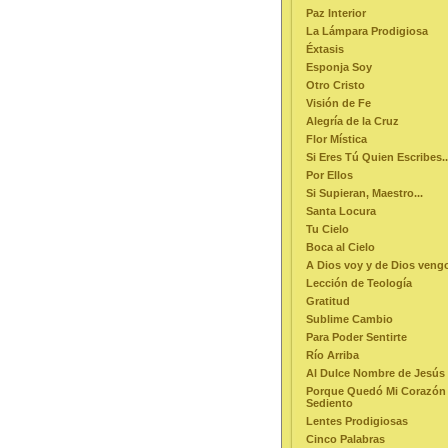
Paz Interior
La Lámpara Prodigiosa
Éxtasis
Esponja Soy
Otro Cristo
Visión de Fe
Alegría de la Cruz
Flor Mística
Si Eres Tú Quien Escribes..
Por Ellos
Si Supieran, Maestro...
Santa Locura
Tu Cielo
Boca al Cielo
A Dios voy y de Dios veng
Lección de Teología
Gratitud
Sublime Cambio
Para Poder Sentirte
Río Arriba
Al Dulce Nombre de Jesús
Porque Quedó Mi Corazón
Sediento
Lentes Prodigiosas
Cinco Palabras