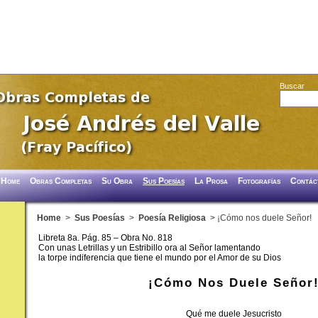
Buscar
Home
Obras Completas
Su Obra
Sus Poesías
La Prosa
Fotografías
Contác
Home
>
Sus Poesías
>
Poesía Religiosa
> ¡Cómo nos duele Señor!
Libreta 8a. Pág. 85 – Obra No. 818
Con unas Letrillas y un Estribillo ora al Señor lamentando
la torpe indiferencia que tiene el mundo por el Amor de su Dios
¡Cómo Nos Duele Señor
Qué me duele Jesucristo