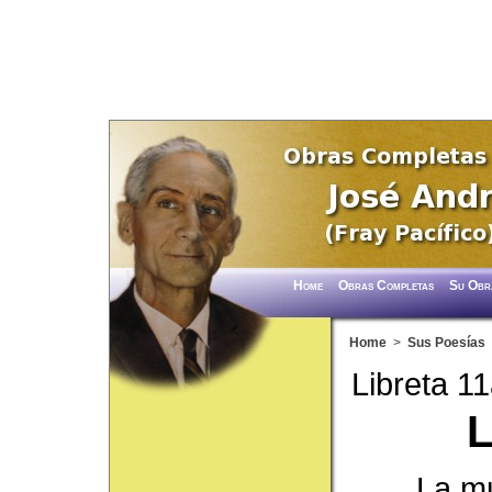
Home
Obras Completas
Su Obr
Home
>
Sus Poesías
Libreta 1
La mu