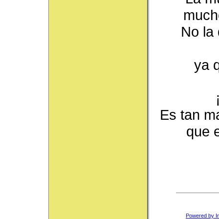
mucho
No la
ya 
Es tan ma
que e
Powered by I