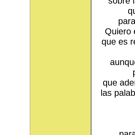
sobre 
q
para
Quiero e
que es 
aunque
que adem
las palab
para