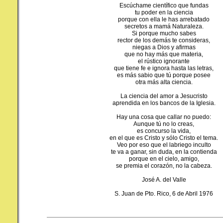
Escúchame científico que fundas
tu poder en la ciencia
porque con ella le has arrebatado
secretos a mamá Naturaleza.
Si porque mucho sabes
rector de los demás te consideras,
niegas a Dios y afirmas
que no hay más que materia,
el rústico ignorante
que tiene fe e ignora hasta las letras,
es más sabio que tú porque posee
otra más alta ciencia.
La ciencia del amor a Jesucristo
aprendida en los bancos de la Iglesia.
Hay una cosa que callar no puedo:
Aunque tú no lo creas,
es concurso la vida,
en el que es Cristo y sólo Cristo el tema.
Veo por eso que el labriego inculto
te va a ganar, sin duda, en la contienda
porque en el cielo, amigo,
se premia el corazón, no la cabeza.
José A. del Valle
S. Juan de Pto. Rico, 6 de Abril 1976