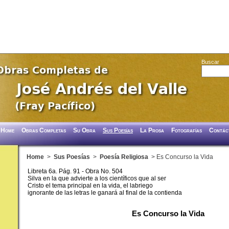
Buscar
Home
Obras Completas
Su Obra
Sus Poesías
La Prosa
Fotografías
Contác
Home
>
Sus Poesías
>
Poesía Religiosa
> Es Concurso la Vida
Libreta 6a. Pág. 91 - Obra No. 504
Silva en la que advierte a los científicos que al ser
Cristo el tema principal en la vida, el labriego
ignorante de las letras le ganará al final de la contienda
Es Concurso la Vida