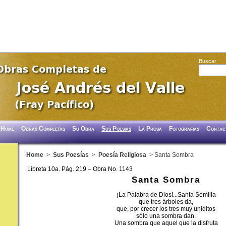
Buscar
Home
Obras Completas
Su Obra
Sus Poesías
La Prosa
Fotografías
Contác
Home
>
Sus Poesías
>
Poesía Religiosa
> Santa Sombra
Libreta 10a. Pág. 219 – Obra No. 1143
Santa Sombra
¡La Palabra de Dios!...Santa Semilla
que tres árboles da,
que, por crecer los tres muy uniditos
sólo una sombra dan.
Una sombra que aquel que la disfruta