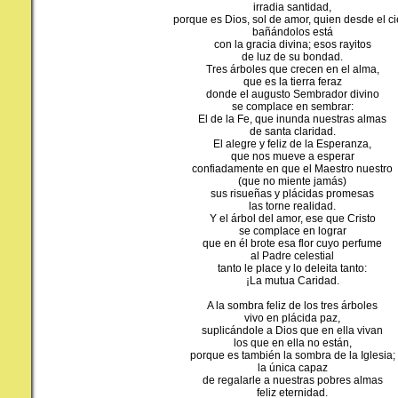
irradia santidad,
porque es Dios, sol de amor, quien desde el ci
bañándolos está
con la gracia divina; esos rayitos
de luz de su bondad.
Tres árboles que crecen en el alma,
que es la tierra feraz
donde el augusto Sembrador divino
se complace en sembrar:
El de la Fe, que inunda nuestras almas
de santa claridad.
El alegre y feliz de la Esperanza,
que nos mueve a esperar
confiadamente en que el Maestro nuestro
(que no miente jamás)
sus risueñas y plácidas promesas
las torne realidad.
Y el árbol del amor, ese que Cristo
se complace en lograr
que en él brote esa flor cuyo perfume
al Padre celestial
tanto le place y lo deleita tanto:
¡La mutua Caridad.
A la sombra feliz de los tres árboles
vivo en plácida paz,
suplicándole a Dios que en ella vivan
los que en ella no están,
porque es también la sombra de la Iglesia;
la única capaz
de regalarle a nuestras pobres almas
feliz eternidad.