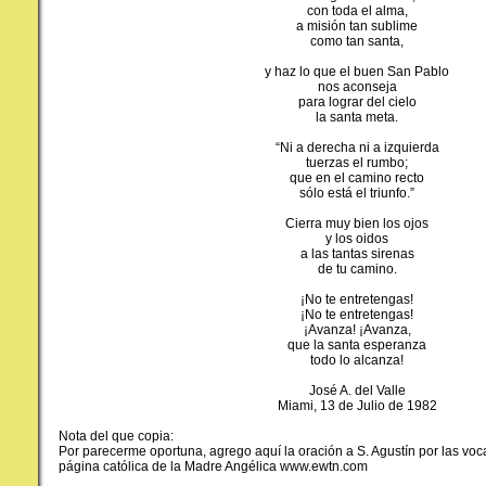
con toda el alma,
a misión tan sublime
como tan santa,
y haz lo que el buen San Pablo
nos aconseja
para lograr del cielo
la santa meta.
“Ni a derecha ni a izquierda
tuerzas el rumbo;
que en el camino recto
sólo está el triunfo.”
Cierra muy bien los ojos
y los oidos
a las tantas sirenas
de tu camino.
¡No te entretengas!
¡No te entretengas!
¡Avanza! ¡Avanza,
que la santa esperanza
todo lo alcanza!
José A. del Valle
Miami, 13 de Julio de 1982
Nota del que copia:
Por parecerme oportuna, agrego aquí la oración a S. Agustín por las voc
página católica de la Madre Angélica www.ewtn.com