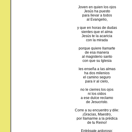
Joven en quien los ojos
Jesús ha puesto
para llevar a todos
al Evangelio,
y que en horas de dudas
sientes que el alma
Jesús te la acaricia
con la mirada
porque quiere llamarte
de esa manera
al magisterio santo
con que su Iglesia
les enseña a las almas
ha dos milenios
el camino seguro
para ir al cielo,
no le cierres los ojos
ni los oídos
a ese dulce reclamo
de Jesucristo.
Corre a su encuentro y dile:
¡Gracias, Maestro,
por llamarme a la prédica
de tu Reino!
Entrégate ardoroso;