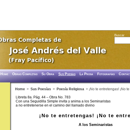
Buscar
Home
Obras Completas
Su Obra
Sus Poesías
La Prosa
Fotografías
Contác
Home
>
Sus Poesías
>
Poesía Religiosa
> ¡No te entretengas! ¡No te
Libreta 8a. Pág. 44 – Obra No. 783
Con una Seguidilla Simple invita y anima a los Seminaristas
a no entretenerse en el camino del llamado divino
¡No te entretengas! ¡No te entr
A los Seminaristas