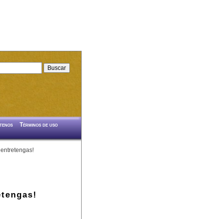
tenos
Términos de uso
 entretengas!
etengas!