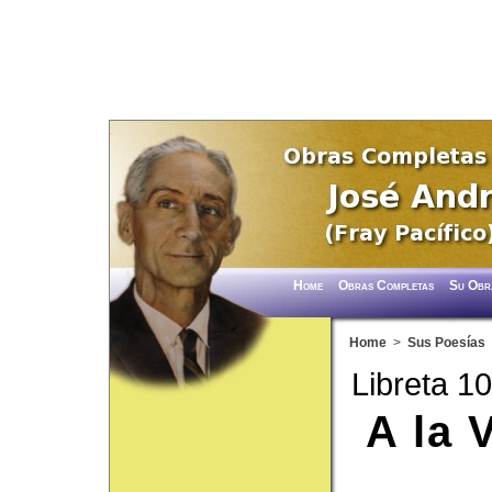
Home
Obras Completas
Su Obr
Home
>
Sus Poesías
Libreta 1
A la 