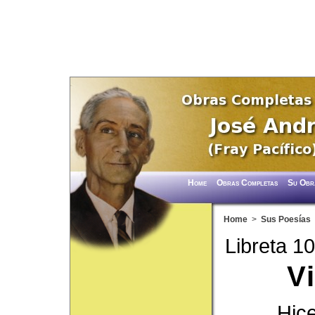
Home
Obras Completas
Su Obr
Home
>
Sus Poesías
Libreta 1
Vi
Hice