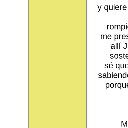
y quiere
rompi
me pres
allí
sost
sé que
sabiend
porque
M