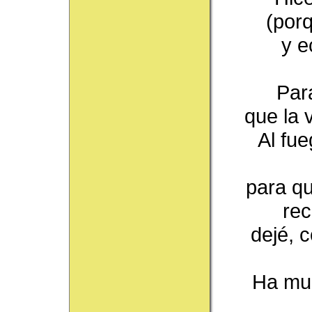
(porq
y e
Para
que la 
Al fue
para qu
rec
dejé, 
Ha muc