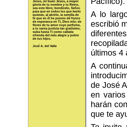
Pacífico).
Jesús, mi buen Jesús, a mayor
gloria de tu nombre y tu Reino,
sea este libro; bendícelo, Señor,
A lo larg
para que en todos los que leerlo
quieran, al abrirlo, la semilla de
fe que en él he puesto dé frutos
escribió 
de esperanza en Ti, Dios mío; de
flores de tu amor cuyo perfume,
a tu santa justicia tan gratísimo,
diferen
suba hasta Ti como callada
ofrenda del más alegre y pobre
de tus hijos.
recopilada
José A. del Valle
últimos 4 
A contin
introduc
de José A.
en vario
harán con
que te ay
Te invito