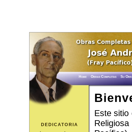
Home
Obras Completas
Su Obr
Bienv
Este sitio
Religiosa
DEDICATORIA